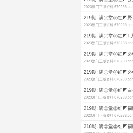
2023澳门正版资料 670288.co
219期: 满㊣堂㊣红◤
2023澳门正版资料 670288.co
219期: 满㊣堂㊣红◤
2023澳门正版资料 670288.co
219期: 满㊣堂㊣红◤
2023澳门正版资料 670288.co
219期: 满㊣堂㊣红◤
2023澳门正版资料 670288.co
219期: 满㊣堂㊣红◤
2023澳门正版资料 670288.co
219期: 满㊣堂㊣红◤
2023澳门正版资料 670288.co
218期: 满㊣堂㊣红◤